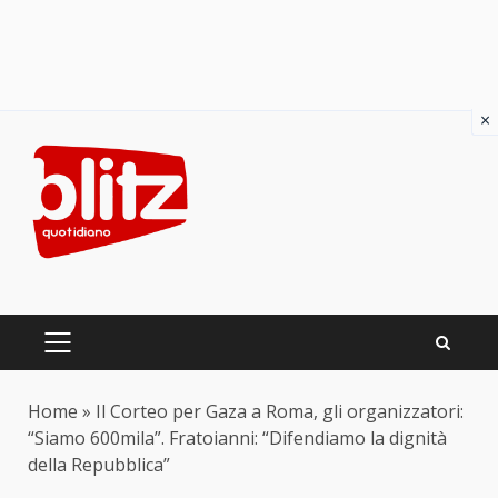
×
Skip
to
content
PRIMARY
MENU
Home
»
Il Corteo per Gaza a Roma, gli organizzatori:
“Siamo 600mila”. Fratoianni: “Difendiamo la dignità
della Repubblica”