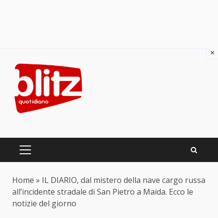
×
Skip
to
content
PRIMARY
MENU
Home
»
IL DIARIO, dal mistero della nave cargo russa
all’incidente stradale di San Pietro a Maida. Ecco le
notizie del giorno