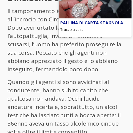
Il tamponamento è avvenuto in via Casilina,
all’incrocio con Circonvallazione Casilina.
PALLINA DI CARTA STAGNOLA
Dopo aver urtato lateralmente
Trucco a casa
l’autopattuglia, invece di fermarsi a
scusarsi, l’uomo ha preferito proseguire la
sua corsa. Peccato che gli agenti non
abbiano apprezzato il gesto e lo abbiano
inseguito, fermandolo poco dopo.
Quando gli agenti si sono avvicinati al
conducente, hanno subito capito che
qualcosa non andava. Occhi lucidi,
andatura incerta e, soprattutto, un alcol
test che ha lasciato tutti a bocca aperta: il
36enne aveva un tasso alcolemico cinque
volte oltre il limite consentito.