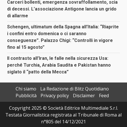
Carceri bollenti, emergenza sovraffollamento, scia
di decessi. L’associazione Antigone lancia un grido
di allarme
Schengen, ultimatum della Spagna all’Italia: “Riaprite
i confini entro domenica o ci saranno
conseguenze”. Palazzo Chigi: “Controlli in vigore
fino al 15 agosto”
Il contrasto all’Iran, le falle nella sicurezza Usa:
perché Turchia, Arabia Saudita e Pakistan hanno
siglato il “patto della Mecca”
Chi siamo
La Redazione di Blitz Quotidiano
Pubblicità
Privacy policy
Disclaimer
Feed
Copyright 2025 © Società Editrice Multimediale S.r.l.
Testata Giornalistica registrata al Tribunale di Roma al
n°805 del 14/12/2021