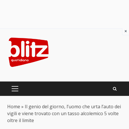
×
Skip
to
content
PRIMARY
MENU
Home
»
Il genio del giorno, l’uomo che urta l’auto dei
vigili e viene trovato con un tasso alcolemico 5 volte
oltre il limite