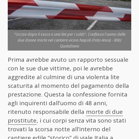
"Uccise dopo il sesso e una lite per i soldi". Confessa l'uomo delle
due donne morte nel cantiere vicino Napoli (Foto Ansa) - Blitz
Quotidiano
Prima avrebbe avuto un rapporto sessuale
con le sue due vittime, poi le avrebbe
aggredite al culmine di una violenta lite
scaturita al momento del pagamento della
prestazione. Questa la confessione fornita
agli inquirenti dall’uomo di 48 anni,
ritenuto responsabile della
morte di due
prostitute
, i cui corpi senza vita sono stati
trovati la scorsa notte all’interno del
cantiere edile “storico” di viale Italia a