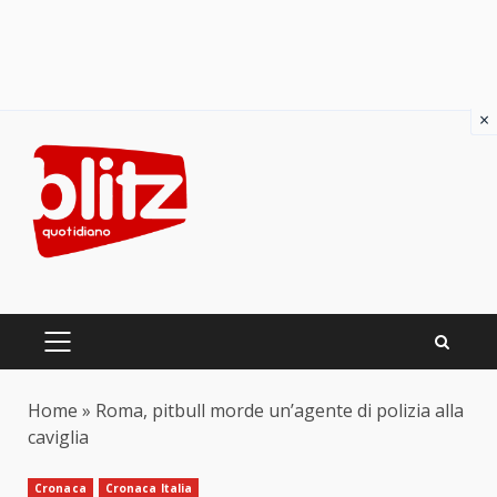
×
Skip
to
content
PRIMARY
MENU
Home
»
Roma, pitbull morde un’agente di polizia alla
caviglia
Cronaca
Cronaca Italia