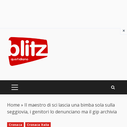
×
Skip
to
content
PRIMARY
MENU
Home
»
Il maestro di sci lascia una bimba sola sulla
seggiovia, i genitori lo denunciano ma il gip archivia
Cronaca
Cronaca Italia