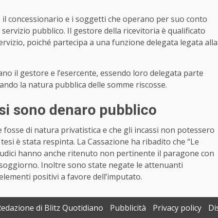
 il concessionario e i soggetti che operano per suo conto
rvizio pubblico. Il gestore della ricevitoria è qualificato
ervizio, poiché partecipa a una funzione delegata legata alla
pano il gestore e l’esercente, essendo loro delegata parte
mando la natura pubblica delle somme riscosse.
assi sono denaro pubblico
e fosse di natura privatistica e che gli incassi non potessero
a tesi è stata respinta. La Cassazione ha ribadito che “Le
iudici hanno anche ritenuto non pertinente il paragone con
i soggiorno. Inoltre sono state negate le attenuanti
elementi positivi a favore dell’imputato.
Redazione di Blitz Quotidiano
Pubblicità
Privacy policy
Di