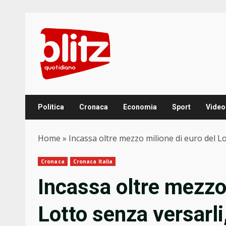
Skip
to
content
Politica
Cronaca
Economia
Sport
Video
Home
»
Incassa oltre mezzo milione di euro del L
Cronaca
Cronaca Italia
Incassa oltre mezzo 
Lotto senza versarli,