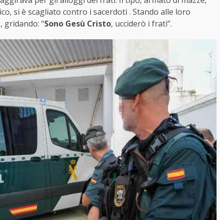
ggirava per gli alloggi dei frati. Il tipo, armato di mazze,
o, si è scagliato contro i sacerdoti . Stando alle loro
, gridando: “
Sono Gesù Cristo
, ucciderò i frati”.