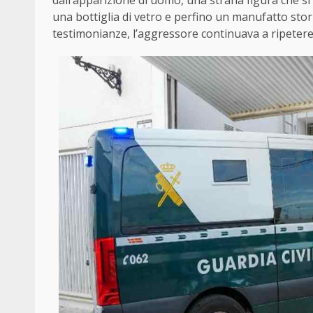
dall’apparizione di uomo, una strana figura che si a
una bottiglia di vetro e perfino un manufatto storic
testimonianze, l’aggressore continuava a ripetere