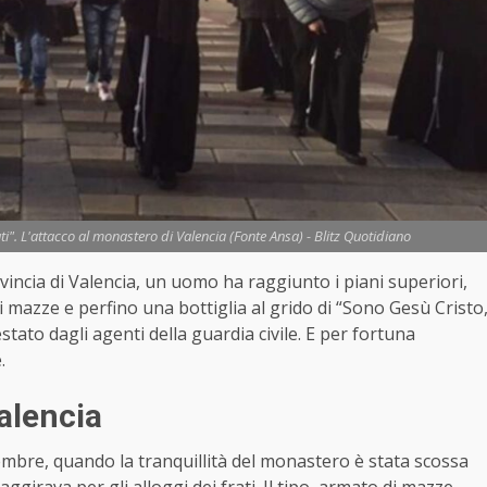
ti". L'attacco al monastero di Valencia (Fonte Ansa) - Blitz Quotidiano
ovincia di Valencia, un uomo ha raggiunto i piani superiori,
di mazze e perfino una bottiglia al grido di “Sono Gesù Cristo
estato dagli agenti della guardia civile. E per fortuna
.
alencia
mbre, quando la tranquillità del monastero è stata scossa