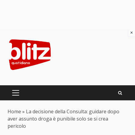
×
Skip
to
content
PRIMARY
MENU
Home
»
La decisione della Consulta: guidare dopo
aver assunto droga è punibile solo se si crea
pericolo