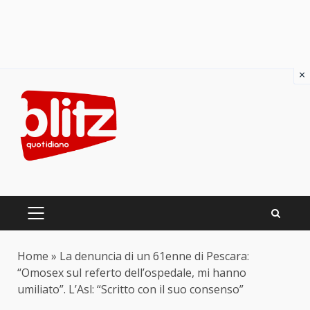
×
Skip
to
content
PRIMARY
MENU
Home
»
La denuncia di un 61enne di Pescara:
“Omosex sul referto dell’ospedale, mi hanno
umiliato”. L’Asl: “Scritto con il suo consenso”