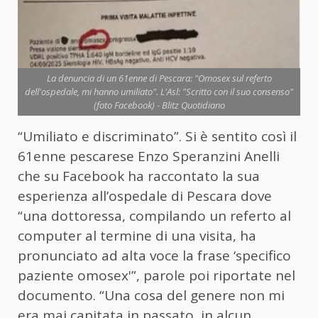
La denuncia di un 61enne di Pescara: "Omosex sul referto
dell'ospedale, mi hanno umiliato". L'Asl: "Scritto con il suo consenso"
(foto Facebook) - Blitz Quotidiano
“Umiliato e discriminato”. Si è sentito così il
61enne pescarese Enzo Speranzini Anelli
che su Facebook ha raccontato la sua
esperienza all’ospedale di Pescara dove
“una dottoressa, compilando un referto al
computer al termine di una visita, ha
pronunciato ad alta voce la frase ‘specifico
paziente omosex'”, parole poi riportate nel
documento. “Una cosa del genere non mi
era mai capitata in passato, in alcun