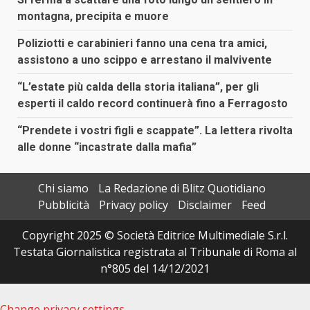
montagna, precipita e muore
Poliziotti e carabinieri fanno una cena tra amici,
assistono a uno scippo e arrestano il malvivente
“L’estate più calda della storia italiana”, per gli
esperti il caldo record continuerà fino a Ferragosto
“Prendete i vostri figli e scappate”. La lettera rivolta
alle donne “incastrate dalla mafia”
Chi siamo
La Redazione di Blitz Quotidiano
Pubblicità
Privacy policy
Disclaimer
Feed
Copyright 2025 © Società Editrice Multimediale S.r.l.
Testata Giornalistica registrata al Tribunale di Roma al
n°805 del 14/12/2021
Change privacy settings