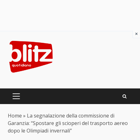
×
Skip
to
content
PRIMARY
MENU
Home
»
La segnalazione della commissione di
Garanzia: “Spostare gli scioperi del trasporto aereo
dopo le Olimpiadi invernali”