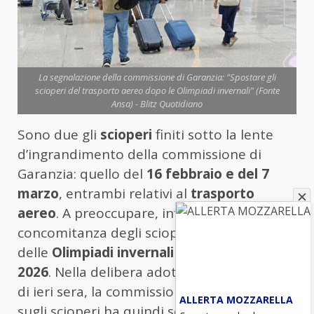
La segnalazione della commissione di Garanzia: "Spostare gli
scioperi del trasporto aereo dopo le Olimpiadi invernali" (Fonte
Ansa) - Blitz Quotidiano
Sono due gli
scioperi
finiti sotto la lente
d’ingrandimento della commissione di
Garanzia: quello del
16 febbraio e del 7
marzo
, entrambi relativi al
trasporto
aereo
. A preoccupare, infatti, è la
concomitanza degli scioperi con le gare
delle
Olimpiadi invernali di Milano-Cortina
2026
. Nella delibera adottata nella seduta
di ieri sera, la commissione di Garanzia
ALLERTA MOZZARELLA
sugli scioperi ha quindi segnalato al