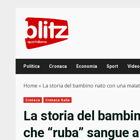
Skip
to
content
Politica
Cronaca
Economia
Sport
Video
Home
»
La storia del bambino nato con una malatt
Cronaca
Cronaca Italia
La storia del bambi
che “ruba” sangue al