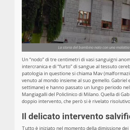
La storia del bambino nato con una malattia 
Un “nodo” di tre centimetri di vasi sanguigni ano
intercranica e di “furto” di sangue al tessuto cere
patologia in questione si chiama Mav (malformazi
venuto al mondo insieme al suo gemello. Gabriel e 
settimane) e hanno passato un lungo periodo nella
Mangiagalli del Policlinico di Milano. Quella di Gab
doppio intervento, che però si è rivelato risolutivo
Il delicato intervento salvif
Tutto è iniziato nel momento della dimissione de