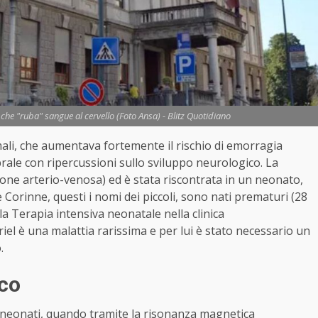
che "ruba" sangue al cervello (Foto Ansa) - Blitz Quotidiano
mali, che aumentava fortemente il rischio di emorragia
brale con ripercussioni sullo sviluppo neurologico. La
one arterio-venosa) ed è stata riscontrata in un neonato,
Corinne, questi i nomi dei piccoli, sono nati prematuri (28
 Terapia intensiva neonatale nella clinica
riel è una malattia rarissima e per lui è stato necessario un
.
ico
i neonati, quando tramite la risonanza magnetica