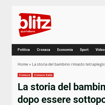
Skip
to
content
Politica
Cronaca
Economia
Sport
Video
Home
»
La storia del bambino rimasto tetraplegic
Cronaca
Cronaca Italia
La storia del bambi
dopo essere sottopos