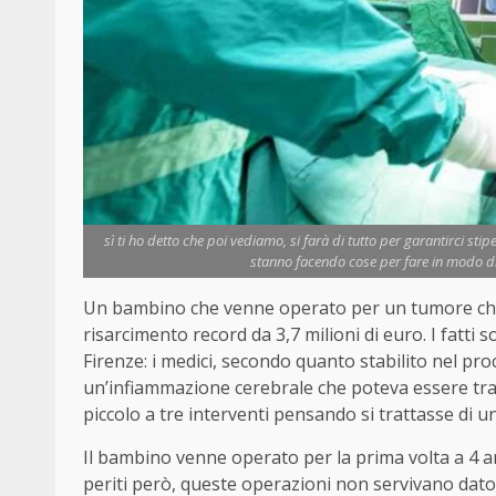
sì ti ho detto che poi vediamo, si farà di tutto per garantirci 
stanno facendo cose per fare in modo di 
Un bambino che venne operato per un tumore che n
risarcimento record da 3,7 milioni di euro. I fatti
Firenze: i medici, secondo quanto stabilito nel pr
un’infiammazione cerebrale che poteva essere trat
piccolo a tre interventi pensando si trattasse di 
Il bambino venne operato per la prima volta a 4 a
periti però, queste operazioni non servivano dato