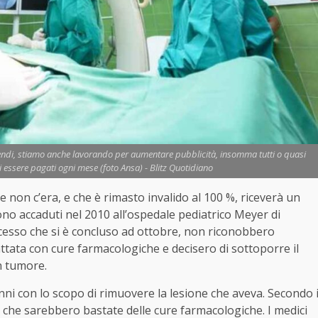
stipendi, stiamo anche lavorando per aumentare pubblicità, insomma tutti o quasi
essere pagati ogni mese (foto Ansa) - Blitz Quotidiano
on c’era, e che è rimasto invalido al 100 %, riceverà un
 sono accaduti nel 2010 all’ospedale pediatrico Meyer di
ocesso che si è concluso ad ottobre, non riconobbero
tata con cure farmacologiche e decisero di sottoporre il
un tumore.
nni con lo scopo di rimuovere la lesione che aveva. Secondo 
 che sarebbero bastate delle cure farmacologiche. I medici