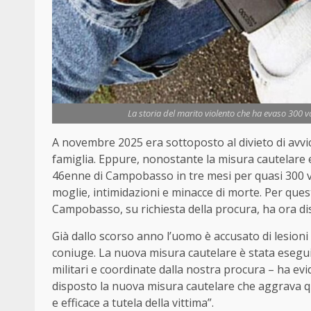
La storia del marito violento che ha evaso 300 vol
A novembre 2025 era sottoposto al divieto di avvic
famiglia. Eppure, nonostante la misura cautelare e
46enne di Campobasso in tre mesi per quasi
300
moglie, intimidazioni e minacce di morte. Per quest
Campobasso, su richiesta della procura, ha ora d
Già dallo scorso anno l’uomo è accusato di lesioni 
coniuge. La nuova misura cautelare è stata eseguita
militari e coordinate dalla nostra procura – ha evi
disposto la nuova misura cautelare che aggrava qu
e efficace a tutela della vittima”.