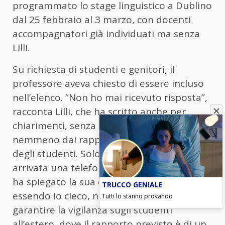
programmato lo stage linguistico a Dublino
dal 25 febbraio al 3 marzo, con docenti
accompagnatori già individuati ma senza
Lilli.
Su richiesta di studenti e genitori, il
professore aveva chiesto di essere incluso
nell’elenco. “Non ho mai ricevuto risposta”,
racconta Lilli, che ha scritto anche per
chiarimenti, senza ottenere riscontri,
nemmeno dai rappresentanti dei genitori e
degli studenti. Solo a fine dicembre è
arrivata una telefonata della dirigente, che
ha spiegato la sua decisione: “Secondo lei
TRUCCO GENIALE
essendo io cieco, non sarei in grado di
Tutti lo stanno provando
garantire la vigilanza sugli studenti
all’estero, dove il rapporto previsto è di un