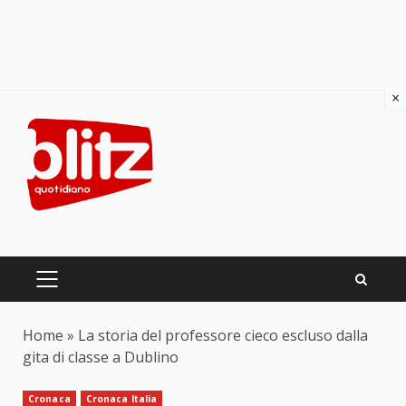
×
Skip
to
content
PRIMARY
MENU
Home
»
La storia del professore cieco escluso dalla
gita di classe a Dublino
Cronaca
Cronaca Italia