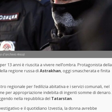
to d'archivio Ansa)
per 13 anni è riuscita a vivere nell’ombra. Protagonista della
della regione russa di
Astrakhan
, oggi smascherata e finita
tro regionale per l’edilizia abitativa e i servizi comunali, nel
one per appropriazione indebita di ingenti somme di denaro.
uggendo nella repubblica del
Tatarstan
.
estigativo e il quotidiano Izvestia, la donna avrebbe