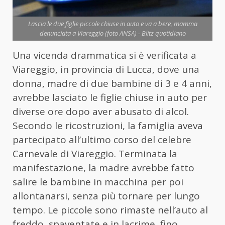
Lascia le due figlie piccole chiuse in auto e va a bere, mamma
denunciata a Viareggio (foto ANSA) - Blitz quotidiano
Una vicenda drammatica si è verificata a
Viareggio, in provincia di Lucca, dove una
donna, madre di due bambine di 3 e 4 anni,
avrebbe lasciato le figlie chiuse in auto per
diverse ore dopo aver abusato di alcol.
Secondo le ricostruzioni, la famiglia aveva
partecipato all’ultimo corso del celebre
Carnevale di Viareggio. Terminata la
manifestazione, la madre avrebbe fatto
salire le bambine in macchina per poi
allontanarsi, senza più tornare per lungo
tempo. Le piccole sono rimaste nell’auto al
freddo, spaventate e in lacrime, fino