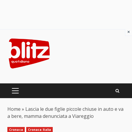
×
Skip
to
content
PRIMARY
MENU
Home
»
Lascia le due figlie piccole chiuse in auto e va
a bere, mamma denunciata a Viareggio
Cronaca
Cronaca Italia