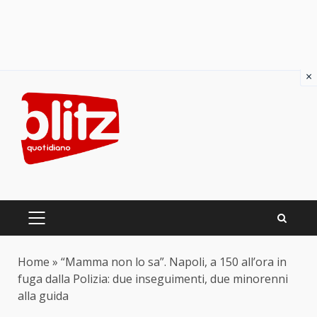
×
Skip
to
content
PRIMARY
MENU
Home
»
“Mamma non lo sa”. Napoli, a 150 all’ora in
fuga dalla Polizia: due inseguimenti, due minorenni
alla guida