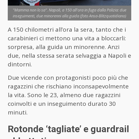
"Mamma non lo sa". Napoli, a 150 all'ora in fuga dalla Polizia: due
inseguimenti, due minorenni alla guida (foto Ansa-Blitzquotidiano)
A 150 chilometri all’ora la sera, tanto che i
carabinieri ci mettono una vita a bloccarli:
sorpresa, alla guida un minorenne. Anzi
due, nella stessa serata selvaggia a Napoli e
dintorni.
Due vicende con protagonisti poco più che
ragazzini che rischiano inconsapevolmente
la vita. Sono le 23, almeno due ragazzini
coinvolti e un inseguimento durato 30
minuti.
Rotonde ‘tagliate’ e guardrail