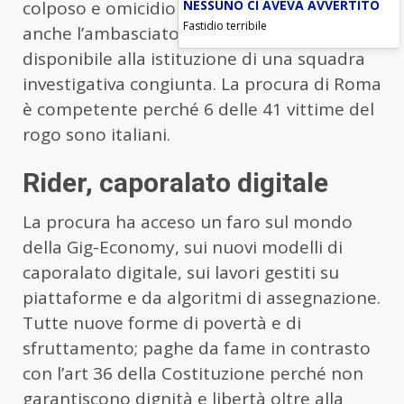
NESSUNO CI AVEVA AVVERTITO
colposo e omicidio colposo. Mobilitato
Fastidio terribile
anche l’ambasciatore italiano che si è detto
disponibile alla istituzione di una squadra
investigativa congiunta. La procura di Roma
è competente perché 6 delle 41 vittime del
rogo sono italiani.
Rider, caporalato digitale
La procura ha acceso un faro sul mondo
della Gig-Economy, sui nuovi modelli di
caporalato digitale, sui lavori gestiti su
piattaforme e da algoritmi di assegnazione.
Tutte nuove forme di povertà e di
sfruttamento; paghe da fame in contrasto
con l’art 36 della Costituzione perché non
garantiscono dignità e libertà oltre alla