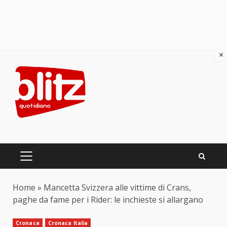
×
Skip
to
content
PRIMARY
MENU
Home
»
Mancetta Svizzera alle vittime di Crans,
paghe da fame per i Rider: le inchieste si allargano
Cronaca
Cronaca Italia