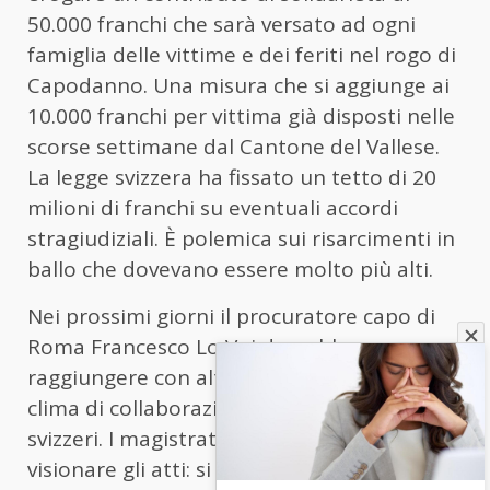
50.000 franchi che sarà versato ad ogni
famiglia delle vittime e dei feriti nel rogo di
Capodanno. Una misura che si aggiunge ai
10.000 franchi per vittima già disposti nelle
scorse settimane dal Cantone del Vallese.
La legge svizzera ha fissato un tetto di 20
milioni di franchi su eventuali accordi
stragiudiziali. È polemica sui risarcimenti in
ballo che dovevano essere molto più alti.
Nei prossimi giorni il procuratore capo di
Roma Francesco Lo Voi dovrebbe
raggiungere con altri colleghi Sion in un
clima di collaborazione con i magistrati
svizzeri. I magistrati italiani vogliono
visionare gli atti: si ipotizza il disastro