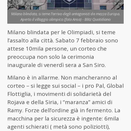
Milano blindata, si teme l’arrivo degli antagonisti da mezza Europa.
Aperto il villaggio olimpico (foto Ansa) - Blitz Quotidiano
Milano blindata per le Olimpiadi, si teme
l’assalto alla città. Sabato 7 febbraio sono
attese 10mila persone, un corteo che
preoccupa non solo la cerimonia
inaugurale di venerdì sera a San Siro.
Milano è in allarme. Non mancheranno al
corteo – si legge sui social – i pro Pal, Global
Flottiglia, i movimenti di solidarietà del
Rojava e della Siria, i “maranza” amici di
Ramy. Forze dell’ordine già in fermento. La
macchina per la sicurezza è ingente: 6mila
agenti schierati ( metà sono poliziotti),