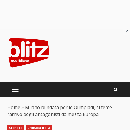
×
Skip
to
content
PRIMARY
MENU
Home
»
Milano blindata per le Olimpiadi, si teme
l’arrivo degli antagonisti da mezza Europa
Cronaca
Cronaca Italia