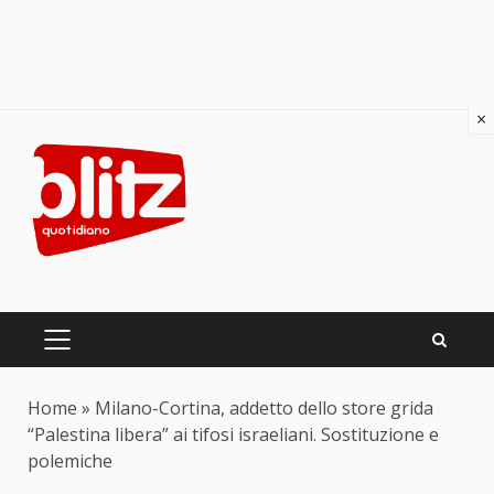
×
Skip
to
content
PRIMARY
MENU
Home
»
Milano-Cortina, addetto dello store grida
“Palestina libera” ai tifosi israeliani. Sostituzione e
polemiche