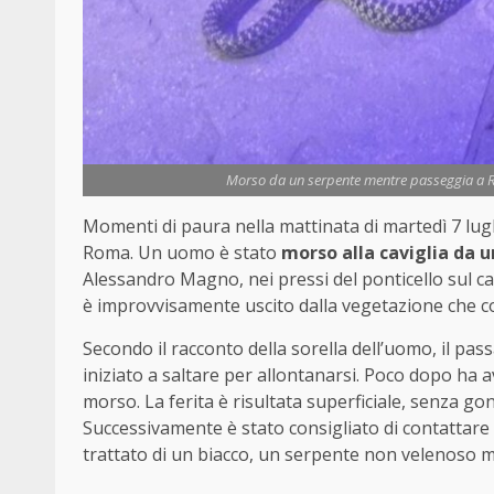
Morso da un serpente mentre passeggia a Ro
Momenti di paura nella mattinata di martedì 7 lug
Roma. Un uomo è stato
morso alla caviglia da 
Alessandro Magno, nei pressi del ponticello sul can
è improvvisamente uscito dalla vegetazione che co
Secondo il racconto della sorella dell’uomo, il pass
iniziato a saltare per allontanarsi. Poco dopo ha av
morso. La ferita è risultata superficiale, senza gon
Successivamente è stato consigliato di contattare u
trattato di un biacco, un serpente non velenoso mol