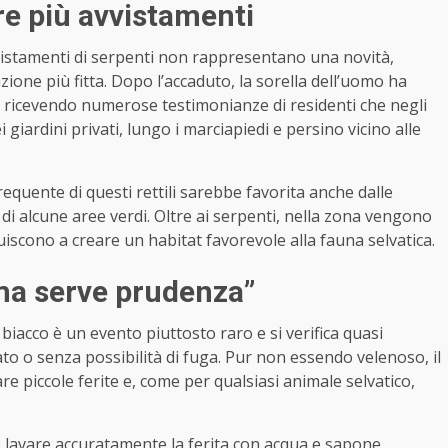
re più avvistamenti
vvistamenti di serpenti non rappresentano una novità,
azione più fitta. Dopo l’accaduto, la sorella dell’uomo ha
re, ricevendo numerose testimonianze di residenti che negli
 giardini privati, lungo i marciapiedi e persino vicino alle
equente di questi rettili sarebbe favorita anche dalle
di alcune aree verdi. Oltre ai serpenti, nella zona vengono
uiscono a creare un habitat favorevole alla fauna selvatica.
 ma serve prudenza”
biacco è un evento piuttosto raro e si verifica quasi
to o senza possibilità di fuga. Pur non essendo velenoso, il
e piccole ferite e, come per qualsiasi animale selvatico,
 lavare accuratamente la ferita con acqua e sapone,