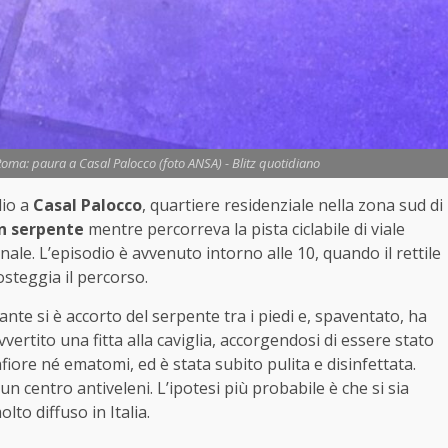
ma: paura a Casal Palocco (foto ANSA) - Blitz quotidiano
lio a
Casal Palocco
, quartiere residenziale nella zona sud di
un serpente
mentre percorreva la pista ciclabile di viale
ale. L’episodio è avvenuto intorno alle 10, quando il rettile
steggia il percorso.
ante si è accorto del serpente tra i piedi e, spaventato, ha
vertito una fitta alla caviglia, accorgendosi di essere stato
fiore né ematomi, ed è stata subito pulita e disinfettata.
n centro antiveleni. L’ipotesi più probabile è che si sia
to diffuso in Italia.