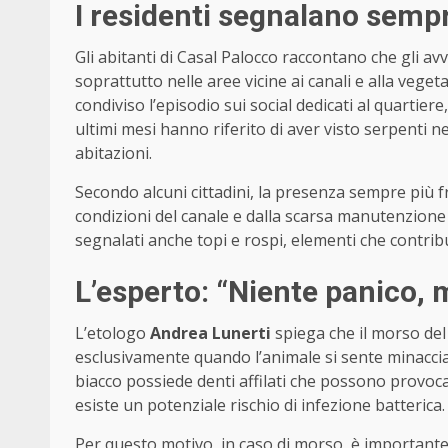
I residenti segnalano semp
Gli abitanti di Casal Palocco raccontano che gli a
soprattutto nelle aree vicine ai canali e alla veget
condiviso l’episodio sui social dedicati al quartie
ultimi mesi hanno riferito di aver visto serpenti nei
abitazioni.
Secondo alcuni cittadini, la presenza sempre più fr
condizioni del canale e dalla scarsa manutenzione 
segnalati anche topi e rospi, elementi che contrib
L’esperto: “Niente panico,
L’etologo
Andrea Lunerti
spiega che il morso del 
esclusivamente quando l’animale si sente minaccia
biacco possiede denti affilati che possono provocar
esiste un potenziale rischio di infezione batterica.
Per questo motivo, in caso di morso, è importante