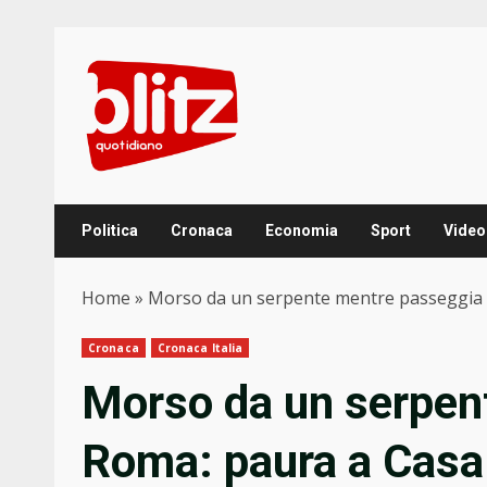
Skip
to
content
Politica
Cronaca
Economia
Sport
Video
Home
»
Morso da un serpente mentre passeggia 
Cronaca
Cronaca Italia
Morso da un serpen
Roma: paura a Casa