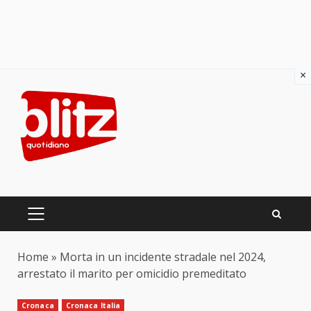
×
Skip
to
content
PRIMARY
MENU
Home
»
Morta in un incidente stradale nel 2024,
arrestato il marito per omicidio premeditato
Cronaca
Cronaca Italia