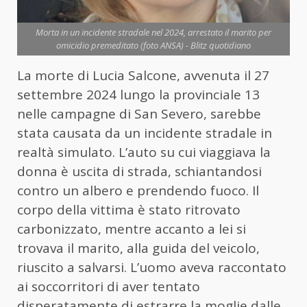
Morta in un incidente stradale nel 2024, arrestato il marito per
omicidio premeditato (foto ANSA) - Blitz quotidiano
La morte di Lucia Salcone, avvenuta il 27
settembre 2024 lungo la provinciale 13
nelle campagne di San Severo, sarebbe
stata causata da un incidente stradale in
realtà simulato. L’auto su cui viaggiava la
donna è uscita di strada, schiantandosi
contro un albero e prendendo fuoco. Il
corpo della vittima è stato ritrovato
carbonizzato, mentre accanto a lei si
trovava il marito, alla guida del veicolo,
riuscito a salvarsi. L’uomo aveva raccontato
ai soccorritori di aver tentato
disperatamente di estrarre la moglie dalle