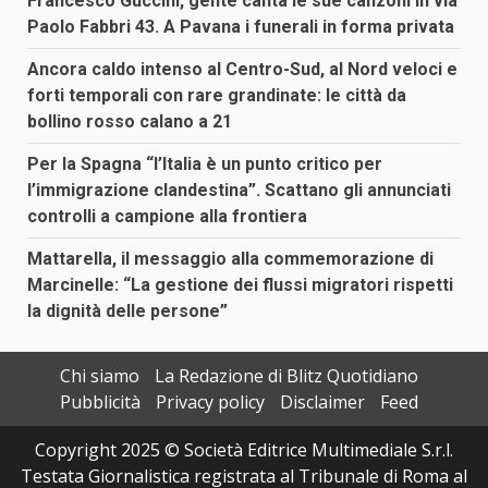
Francesco Guccini, gente canta le sue canzoni in via
Paolo Fabbri 43. A Pavana i funerali in forma privata
Ancora caldo intenso al Centro-Sud, al Nord veloci e
forti temporali con rare grandinate: le città da
bollino rosso calano a 21
Per la Spagna “l’Italia è un punto critico per
l’immigrazione clandestina”. Scattano gli annunciati
controlli a campione alla frontiera
Mattarella, il messaggio alla commemorazione di
Marcinelle: “La gestione dei flussi migratori rispetti
la dignità delle persone”
Chi siamo
La Redazione di Blitz Quotidiano
Pubblicità
Privacy policy
Disclaimer
Feed
Copyright 2025 © Società Editrice Multimediale S.r.l.
Testata Giornalistica registrata al Tribunale di Roma al