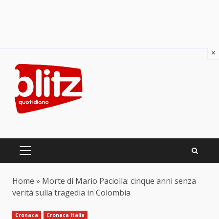
×
Skip
to
content
PRIMARY
MENU
Home
»
Morte di Mario Paciolla: cinque anni senza
verità sulla tragedia in Colombia
Cronaca
Cronaca Italia