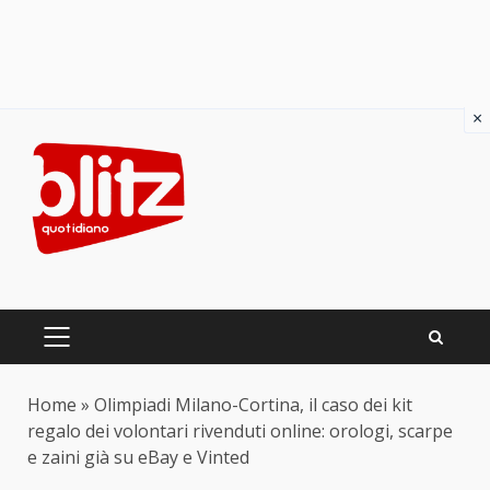
×
Skip
to
content
PRIMARY
MENU
Home
»
Olimpiadi Milano-Cortina, il caso dei kit
regalo dei volontari rivenduti online: orologi, scarpe
e zaini già su eBay e Vinted