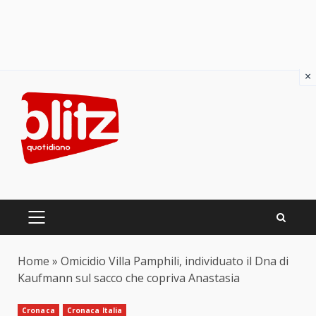
×
Skip
to
content
PRIMARY
MENU
Home
»
Omicidio Villa Pamphili, individuato il Dna di
Kaufmann sul sacco che copriva Anastasia
Cronaca
Cronaca Italia