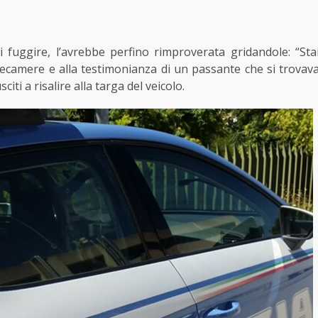
 fuggire, l’avrebbe perfino rimproverata gridandole: “Sta
 telecamere e alla testimonianza di un passante che si trovav
iti a risalire alla targa del veicolo.