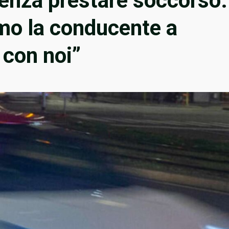
senza prestare soccorso.
amo la conducente a
 con noi”