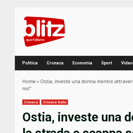
Skip
to
content
Politica
Cronaca
Economia
Sport
Video
Home
»
Ostia, investe una donna mentre attravers
noi”
Cronaca
Cronaca Italia
Ostia, investe una 