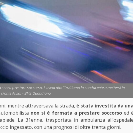
 senza prestare soccorso. L'avvocato: "Invitiamo la conducente a mettersi in
 (Fonte Ansa) - Blitz Quotidiano
ni, mentre attraversava la strada,
è stata investita da un
’automobilista
non si è fermata a prestare soccorso
ed 
iapiede. La 31enne, trasportata in ambulanza all’ospedal
accio ingessato, con una prognosi di oltre trenta giorni.