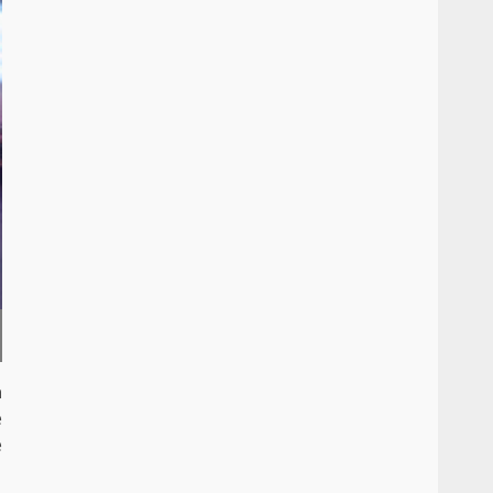
a
è
e