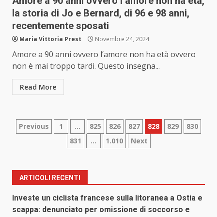
Amore a 90 anni ovvero l’amore non ha età,
la storia di Jo e Bernard, di 96 e 98 anni,
recentemente sposati
Maria Vittoria Prest
Novembre 24, 2024
Amore a 90 anni ovvero l’amore non ha età ovvero
non è mai troppo tardi. Questo insegna...
Read More
Paginazione
Previous
1
…
825
826
827
828
829
830
831
…
1.010
Next
degli
articoli
ARTICOLI RECENTI
Investe un ciclista francese sulla litoranea a Ostia e
scappa: denunciato per omissione di soccorso e