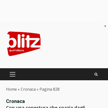
×
Skip
to
content
PRIMARY
MENU
Home
»
Cronaca
»
Pagina 828
Cronaca
Con una copertura che spazia dagli