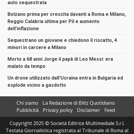
auto sequestrata
Bolzano prima per crescita davanti a Roma e Milano,
Reggio Calabria ultima per Pil e aumento
dell’inflazione
Sequestrano un giovane e chiedono il riscatto, 4
minori in carcere a Milano
Morto a 68 anni Jorge il papà di Leo Messi: era
malato da tempo
Un drone utilizzato dall’Ucraina entra in Bulgaria ed
esplode vicino a gasdotto
Chi siamo
La Redazione di Blitz Quotidiano
Pubblicità
Privacy policy
Disclaimer
Feed
Copyright 2025 © Società Editrice Multimediale S.r.l.
Testata Giornalistica registrata al Tribunale di Roma al