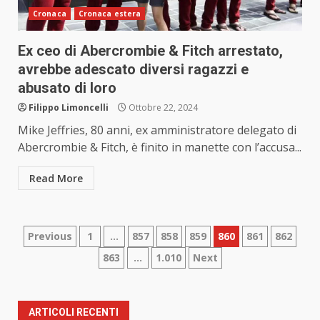
Cronaca
Cronaca estera
Ex ceo di Abercrombie & Fitch arrestato,
avrebbe adescato diversi ragazzi e
abusato di loro
Filippo Limoncelli
Ottobre 22, 2024
Mike Jeffries, 80 anni, ex amministratore delegato di
Abercrombie & Fitch, è finito in manette con l’accusa...
Read More
Paginazione
Previous
1
…
857
858
859
860
861
862
863
…
1.010
Next
degli
articoli
ARTICOLI RECENTI