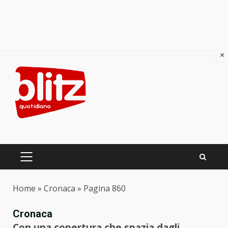
×
Skip
to
content
PRIMARY
MENU
Home
»
Cronaca
»
Pagina 860
Cronaca
Con una copertura che spazia dagli