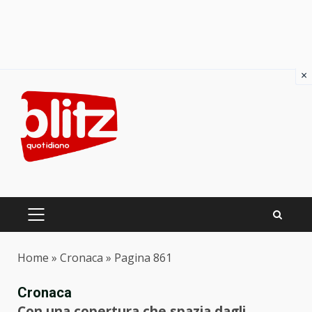
×
Skip
to
content
PRIMARY
MENU
Home
»
Cronaca
»
Pagina 861
Cronaca
Con una copertura che spazia dagli