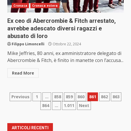
Cronaca
Cronaca estera
Ex ceo di Abercrombie & Fitch arrestato,
avrebbe adescato diversi ragazzi e
abusato di loro
Filippo Limoncelli
Ottobre 22, 2024
Mike Jeffries, 80 anni, ex amministratore delegato di
Abercrombie & Fitch, è finito in manette con l’accusa...
Read More
Paginazione
Previous
1
…
858
859
860
861
862
863
864
…
1.011
Next
degli
articoli
ARTICOLI RECENTI