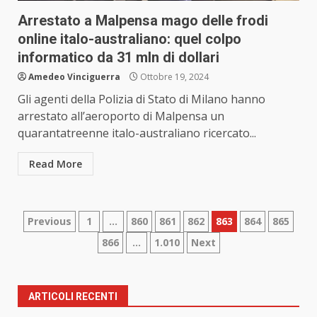
Arrestato a Malpensa mago delle frodi
online italo-australiano: quel colpo
informatico da 31 mln di dollari
Amedeo Vinciguerra
Ottobre 19, 2024
Gli agenti della Polizia di Stato di Milano hanno
arrestato all’aeroporto di Malpensa un
quarantatreenne italo-australiano ricercato...
Read More
Paginazione
Previous
1
…
860
861
862
863
864
865
866
…
1.010
Next
degli
articoli
ARTICOLI RECENTI