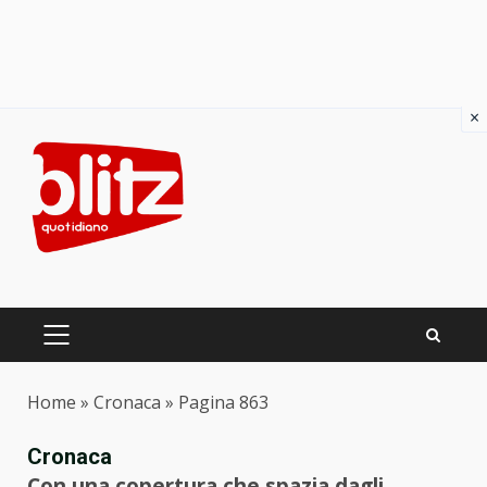
×
Skip
to
content
PRIMARY
MENU
Home
»
Cronaca
»
Pagina 863
Cronaca
Con una copertura che spazia dagli