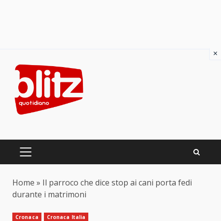
×
Skip
to
content
PRIMARY
MENU
Home
»
Il parroco che dice stop ai cani porta fedi
durante i matrimoni
Cronaca
Cronaca Italia