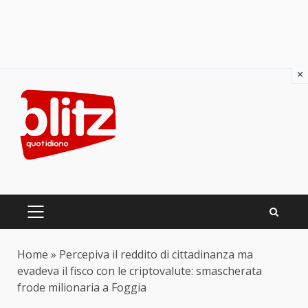
×
Skip
to
content
PRIMARY
MENU
Home
»
Percepiva il reddito di cittadinanza ma
evadeva il fisco con le criptovalute: smascherata
frode milionaria a Foggia