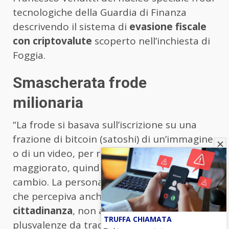
tecnologiche della Guardia di Finanza
descrivendo il sistema di
evasione fiscale
con criptovalute
scoperto nell’inchiesta di
Foggia.
Smascherata frode
milionaria
“La frode si basava sull’iscrizione su una
frazione di bitcoin (satoshi) di un’immagine,
o di un video, per rivenderla a prezzo
maggiorato, quindi ricevendo più satoshi in
cambio. La persona al centro delle indagini,
che percepiva anche il
reddito di
cittadinanza
, non aveva dichiarato al fisco
TRUFFA CHIAMATA
plusvalenze da trading da criptovalute per