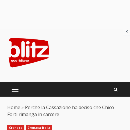
×
Skip
to
content
PRIMARY
MENU
Home
»
Perché la Cassazione ha deciso che Chico
Forti rimanga in carcere
Cronaca
Cronaca Italia