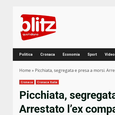
Skip
to
content
Politica
Cronaca
Economia
Sport
Video
Home
»
Picchiata, segregata e presa a morsi. Arr
Cronaca
Cronaca Italia
Picchiata, segregata
Arrestato l’ex com