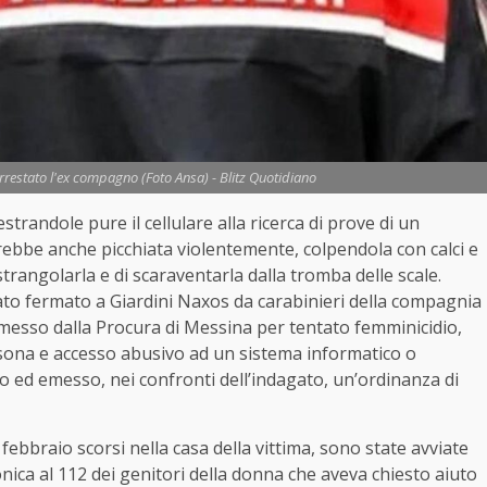
Arrestato l'ex compagno (Foto Ansa) - Blitz Quotidiano
trandole pure il cellulare alla ricerca di prove di un
rebbe anche picchiata violentemente, colpendola con calci e
rangolarla e di scaraventarla dalla tromba delle scale.
ato fermato a Giardini Naxos da carabinieri della compagnia
esso dalla Procura di Messina per tentato femminicidio,
rsona e accesso abusivo ad un sistema informatico o
mo ed emesso, nei confronti dell’indagato, un’ordinanza di
2 febbraio scorsi nella casa della vittima, sono state avviate
nica al 112 dei genitori della donna che aveva chiesto aiuto