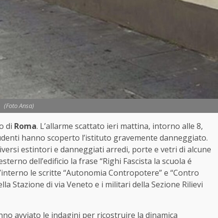
(Foto Ansa)
ro di
Roma
. L’allarme scattato ieri mattina, intorno alle 8,
denti hanno scoperto l’istituto gravemente danneggiato.
versi estintori e danneggiati arredi, porte e vetri di alcune
sterno dell’edificio la frase “Righi Fascista la scuola é
’interno le scritte “Autonomia Contropotere” e “Contro
la Stazione di via Veneto e i militari della Sezione Rilievi
hanno avviato le indagini per ricostruire la dinamica