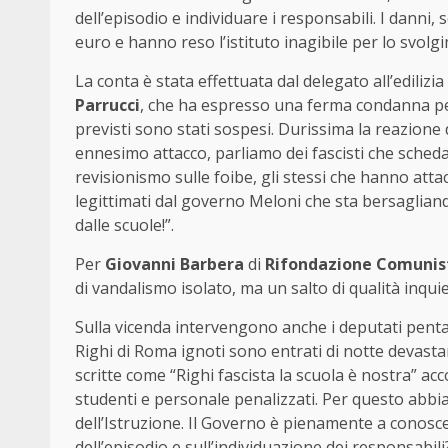
dell’episodio e individuare i responsabili. I dan
euro e hanno reso l’istituto inagibile per lo svolgi
La conta è stata effettuata dal delegato all’edilizi
Parrucci
, che ha espresso una ferma condanna per 
previsti sono stati sospesi. Durissima la reazione 
ennesimo attacco, parliamo dei fascisti che scheda
revisionismo sulle foibe, gli stessi che hanno att
legittimati dal governo Meloni che sta bersagliando
dalle scuole!”.
Per
Giovanni Barbera
di
Rifondazione Comunis
di vandalismo isolato, ma un salto di qualità inquie
Sulla vicenda intervengono anche i deputati pentas
Righi di Roma ignoti sono entrati di notte devastan
scritte come “Righi fascista la scuola è nostra” a
studenti e personale penalizzati. Per questo abbi
dell’Istruzione. Il Governo è pienamente a conosce
dell’episodio e sull’individuazione dei responsabili