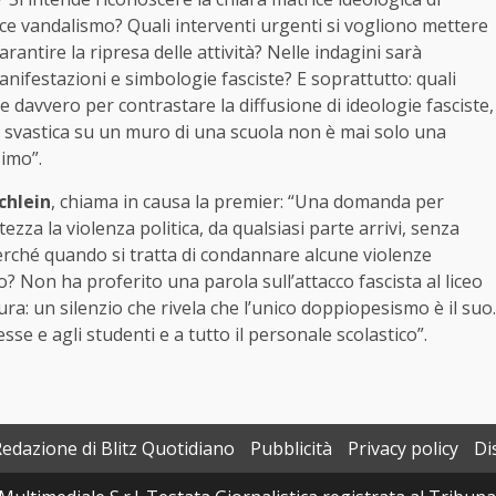
ce vandalismo? Quali interventi urgenti si vogliono mettere
antire la ripresa delle attività? Nelle indagini sarà
nifestazioni e simbologie fasciste? E soprattutto: quali
 davvero per contrastare la diffusione di ideologie fasciste,
a svastica su un muro di una scuola non è mai solo una
simo”.
Schlein
, chiama in causa la premier: “Una domanda per
a la violenza politica, da qualsiasi parte arrivi, senza
erché quando si tratta di condannare alcune violenze
io? Non ha proferito una parola sull’attacco fascista al liceo
sura: un silenzio che rivela che l’unico doppiopesismo è il suo.
esse e agli studenti e a tutto il personale scolastico”.
Redazione di Blitz Quotidiano
Pubblicità
Privacy policy
Di