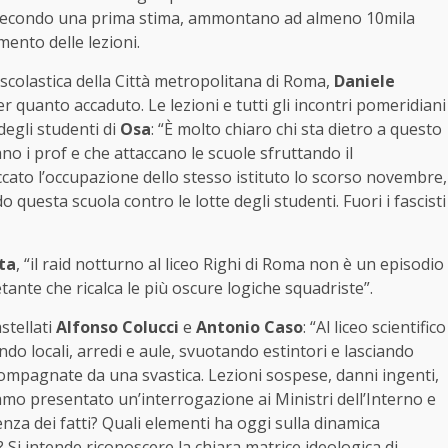
ni, secondo una prima stima, ammontano ad almeno 10mila
mento delle lezioni.
a scolastica della Città metropolitana di Roma,
Daniele
quanto accaduto. Le lezioni e tutti gli incontri pomeridiani
degli studenti di
Osa
: “È molto chiaro chi sta dietro a questo
no i prof e che attaccano le scuole sfruttando il
accato l’occupazione dello stesso istituto lo scorso novembre,
 questa scuola contro le lotte degli studenti. Fuori i fascisti
ta
, “il raid notturno al liceo Righi di Roma non è un episodio
tante che ricalca le più oscure logiche squadriste”.
tellati
Alfonso Colucci
e
Antonio Caso
: “Al liceo scientifico
do locali, arredi e aule, svuotando estintori e lasciando
ccompagnate da una svastica. Lezioni sospese, danni ingenti,
amo presentato un’interrogazione ai Ministri dell’Interno e
nza dei fatti? Quali elementi ha oggi sulla dinamica
? Si intende riconoscere la chiara matrice ideologica di