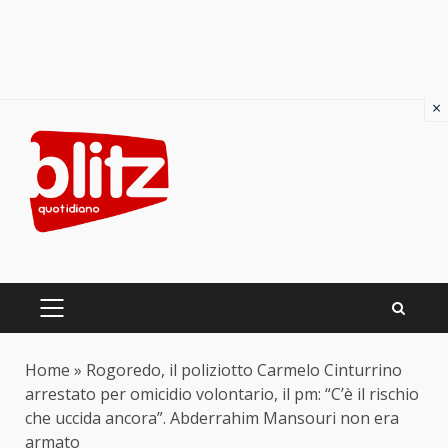
×
Skip
to
content
PRIMARY
MENU
Home
»
Rogoredo, il poliziotto Carmelo Cinturrino
arrestato per omicidio volontario, il pm: “C’è il rischio
che uccida ancora”. Abderrahim Mansouri non era
armato