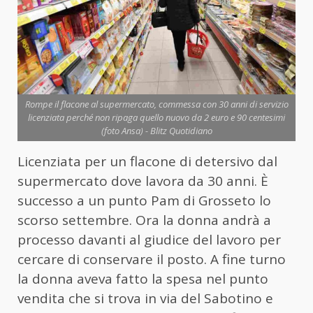
Rompe il flacone al supermercato, commessa con 30 anni di servizio
licenziata perché non ripaga quello nuovo da 2 euro e 90 centesimi
(foto Ansa) - Blitz Quotidiano
Licenziata per un flacone di detersivo dal
supermercato dove lavora da 30 anni. È
successo a un punto Pam di Grosseto lo
scorso settembre. Ora la donna andrà a
processo davanti al giudice del lavoro per
cercare di conservare il posto. A fine turno
la donna aveva fatto la spesa nel punto
vendita che si trova in via del Sabotino e