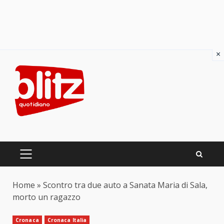
×
Skip
to
content
PRIMARY
MENU
Home
»
Scontro tra due auto a Sanata Maria di Sala,
morto un ragazzo
Cronaca
Cronaca Italia