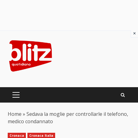
×
Skip
to
content
PRIMARY
MENU
Home
»
Sedava la moglie per controllarle il telefono,
medico condannato
Cronaca
Cronaca Italia