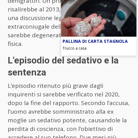
denigratori. Un primo grave episodio
risalirebbe al 2013, quando, a seguito di
una discussione legata a una relazione
extraconiugale dell’uomo, la situazione
sarebbe degenerata in un’aggressione
PALLINA DI CARTA STAGNOLA
fisica.
Trucco a casa
L’episodio del sedativo e la
sentenza
L’episodio ritenuto più grave dagli
inquirenti si sarebbe verificato nel 2020,
dopo la fine del rapporto. Secondo l’accusa,
l’uomo avrebbe somministrato alla ex
moglie un sedativo potente, causandole la
perdita di coscienza, con l’obiettivo di
accedere al suo telefono. Due mesi più