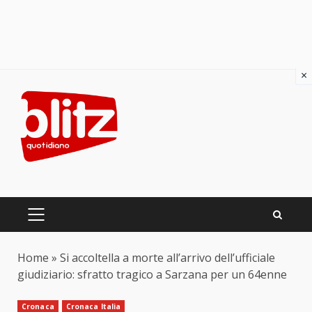
×
Skip
to
content
PRIMARY
MENU
Home
»
Si accoltella a morte all’arrivo dell’ufficiale
giudiziario: sfratto tragico a Sarzana per un 64enne
Cronaca
Cronaca Italia