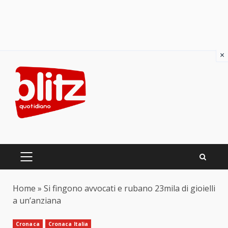
×
Skip
to
content
PRIMARY
MENU
Home
»
Si fingono avvocati e rubano 23mila di gioielli
a un’anziana
Cronaca
Cronaca Italia