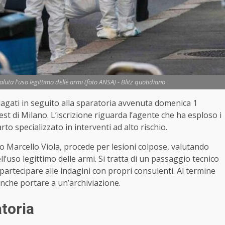
luta l'uso legittimo delle armi (foto ANSA) - Blitz quotidiano
indagati in seguito alla sparatoria avvenuta domenica 1
st di Milano. L’iscrizione riguarda l’agente che ha esploso i
arto specializzato in interventi ad alto rischio.
o Marcello Viola, procede per lesioni colpose, valutando
l’uso legittimo delle armi. Si tratta di un passaggio tecnico
 partecipare alle indagini con propri consulenti. Al termine
nche portare a un’archiviazione.
atoria