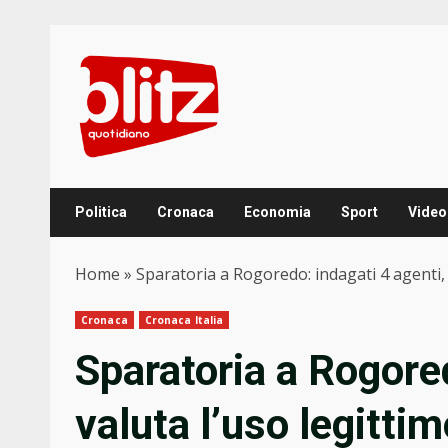
Skip
to
content
Politica
Cronaca
Economia
Sport
Video
Home
»
Sparatoria a Rogoredo: indagati 4 agenti, s
Cronaca
Cronaca Italia
Sparatoria a Rogored
valuta l’uso legittim