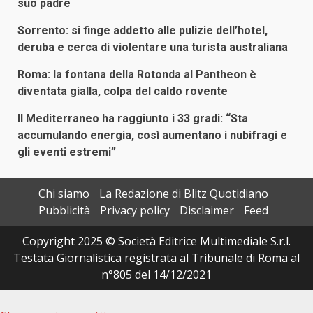
suo padre
Sorrento: si finge addetto alle pulizie dell’hotel,
deruba e cerca di violentare una turista australiana
Roma: la fontana della Rotonda al Pantheon è
diventata gialla, colpa del caldo rovente
Il Mediterraneo ha raggiunto i 33 gradi: “Sta
accumulando energia, così aumentano i nubifragi e
gli eventi estremi”
Chi siamo
La Redazione di Blitz Quotidiano
Pubblicità
Privacy policy
Disclaimer
Feed
Copyright 2025 © Società Editrice Multimediale S.r.l.
Testata Giornalistica registrata al Tribunale di Roma al
n°805 del 14/12/2021