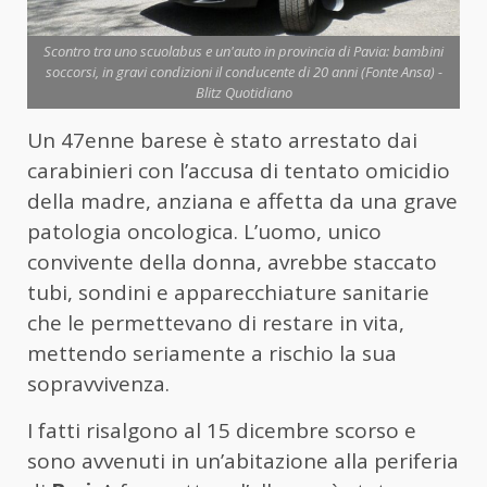
Scontro tra uno scuolabus e un'auto in provincia di Pavia: bambini
soccorsi, in gravi condizioni il conducente di 20 anni (Fonte Ansa) -
Blitz Quotidiano
Un 47enne barese è stato arrestato dai
carabinieri con l’accusa di tentato omicidio
della madre, anziana e affetta da una grave
patologia oncologica. L’uomo, unico
convivente della donna, avrebbe staccato
tubi, sondini e apparecchiature sanitarie
che le permettevano di restare in vita,
mettendo seriamente a rischio la sua
sopravvivenza.
I fatti risalgono al 15 dicembre scorso e
sono avvenuti in un’abitazione alla periferia