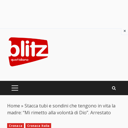
×
Skip
to
content
PRIMARY
MENU
Home
»
Stacca tubi e sondini che tengono in vita la
madre: “Mi rimetto alla volontà di Dio”. Arrestato
Cronaca
Cronaca Italia