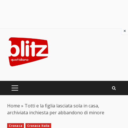
×
Skip
to
content
PRIMARY
MENU
Home
»
Totti e la figlia lasciata sola in casa,
archiviata inchiesta per abbandono di minore
Cronaca
Cronaca Italia