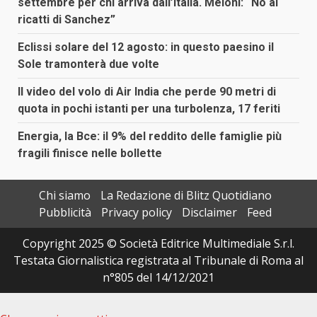
settembre per chi arriva dall’Italia. Meloni: “No ai
ricatti di Sanchez”
Eclissi solare del 12 agosto: in questo paesino il
Sole tramonterà due volte
Il video del volo di Air India che perde 90 metri di
quota in pochi istanti per una turbolenza, 17 feriti
Energia, la Bce: il 9% del reddito delle famiglie più
fragili finisce nelle bollette
Chi siamo
La Redazione di Blitz Quotidiano
Pubblicità
Privacy policy
Disclaimer
Feed
Copyright 2025 © Società Editrice Multimediale S.r.l.
Testata Giornalistica registrata al Tribunale di Roma al
n°805 del 14/12/2021