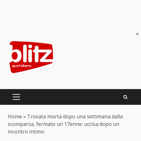
×
Skip
to
content
PRIMARY
MENU
Home
»
Trovata morta dopo una settimana dalla
scomparsa, fermato un 17enne: uccisa dopo un
incontro intimo