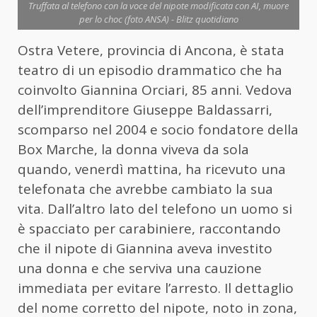
Truffata al telefono con la voce del nipote modificata con AI, muore
per lo choc (foto ANSA) - Blitz quotidiano
Ostra Vetere, provincia di Ancona, è stata
teatro di un episodio drammatico che ha
coinvolto Giannina Orciari, 85 anni. Vedova
dell’imprenditore Giuseppe Baldassarri,
scomparso nel 2004 e socio fondatore della
Box Marche, la donna viveva da sola
quando, venerdì mattina, ha ricevuto una
telefonata che avrebbe cambiato la sua
vita. Dall’altro lato del telefono un uomo si
è spacciato per carabiniere, raccontando
che il nipote di Giannina aveva investito
una donna e che serviva una cauzione
immediata per evitare l’arresto. Il dettaglio
del nome corretto del nipote, noto in zona,