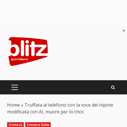
×
Skip
to
content
PRIMARY
MENU
Home
»
Truffata al telefono con la voce del nipote
modificata con AI, muore per lo choc
Cronaca
Cronaca Italia