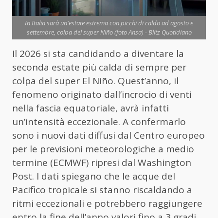
In Italia sarà un'estate estrema con picchi di caldo ad agosto e
settembre, colpa del super Niño (foto Ansa) - Blitz Quotidiano
Il 2026 si sta candidando a diventare la
seconda estate più calda di sempre per
colpa del super El Niño. Quest’anno, il
fenomeno originato dall’incrocio di venti
nella fascia equatoriale, avrà infatti
un’intensità eccezionale. A confermarlo
sono i nuovi dati diffusi dal Centro europeo
per le previsioni meteorologiche a medio
termine (ECMWF) ripresi dal Washington
Post. I dati spiegano che le acque del
Pacifico tropicale si stanno riscaldando a
ritmi eccezionali e potrebbero raggiungere
entro la fine dell’anno valori fino a 3 gradi