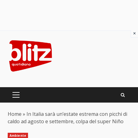
×
Skip
to
content
PRIMARY
MENU
Home
»
In Italia sarà un’estate estrema con picchi di
caldo ad agosto e settembre, colpa del super Niño
Ambiente