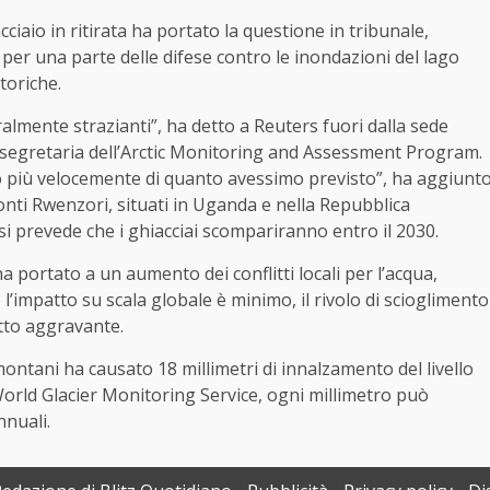
ciaio in ritirata ha portato la questione in tribunale,
er una parte delle difese contro le inondazioni del lago
toriche.
lmente strazianti”, ha detto a Reuters fuori dalla sede
, segretaria dell’Arctic Monitoring and Assessment Program.
o più velocemente di quanto avessimo previsto”, ha aggiunt
nti Rwenzori, situati in Uganda e nella Repubblica
si prevede che i ghiacciai scompariranno entro il 2030.
ha portato a un aumento dei conflitti locali per l’acqua,
impatto su scala globale è minimo, il rivolo di scioglimento
atto aggravante.
 montani ha causato 18 millimetri di innalzamento del livello
World Glacier Monitoring Service, ogni millimetro può
nnuali.