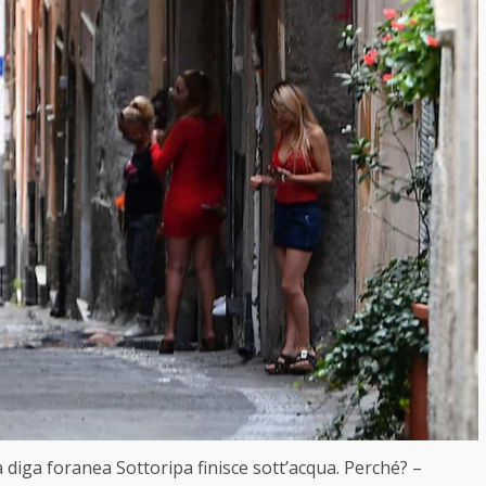
 diga foranea Sottoripa finisce sott’acqua. Perché? –