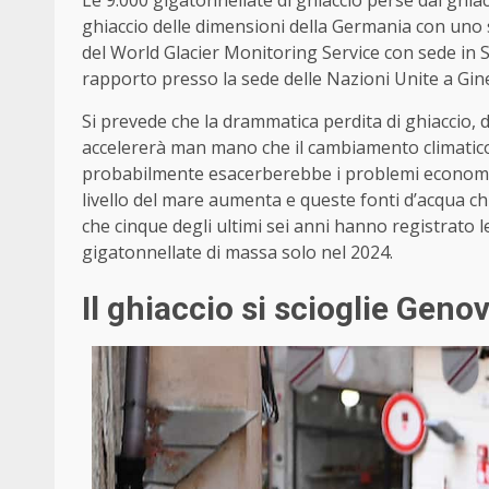
Le 9.000 gigatonnellate di ghiaccio perse dai ghia
ghiaccio delle dimensioni della Germania con uno 
del World Glacier Monitoring Service con sede in
rapporto presso la sede delle Nazioni Unite a Gin
Si prevede che la drammatica perdita di ghiaccio, da
accelererà man mano che il cambiamento climatico 
probabilmente esacerberebbe i problemi economici
livello del mare aumenta e queste fonti d’acqua c
che cinque degli ultimi sei anni hanno registrato 
gigatonnellate di massa solo nel 2024.
Il ghiaccio si scioglie Genov