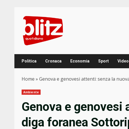
Skip
to
content
Politica
Cronaca
Economia
Sport
Video
Home
»
Genova e genovesi attenti: senza la nuova
Ambiente
Genova e genovesi a
diga foranea Sottori