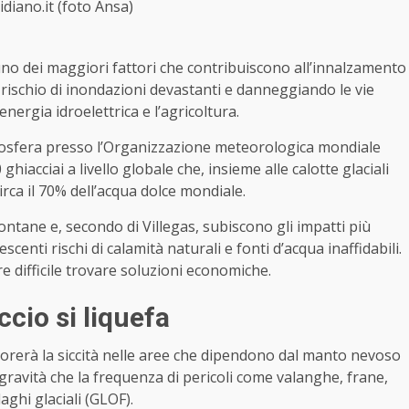
idiano.it (foto Ansa)
uno dei maggiori fattori che contribuiscono all’innalzamento
a rischio di inondazioni devastanti e danneggiando le vie
nergia idroelettrica e l’agricoltura.
riosfera presso l’Organizzazione meteorologica mondiale
acciai a livello globale che, insieme alle calotte glaciali
rca il 70% dell’acqua dolce mondiale.
ontane e, secondo di Villegas, subiscono gli impatti più
scenti rischi di calamità naturali e fonti d’acqua inaffidabili.
tre difficile trovare soluzioni economiche.
ccio si liquefa
orerà la siccità nelle aree che dipendono dal manto nevoso
ravità che la frequenza di pericoli come valanghe, frane,
ghi glaciali (GLOF).