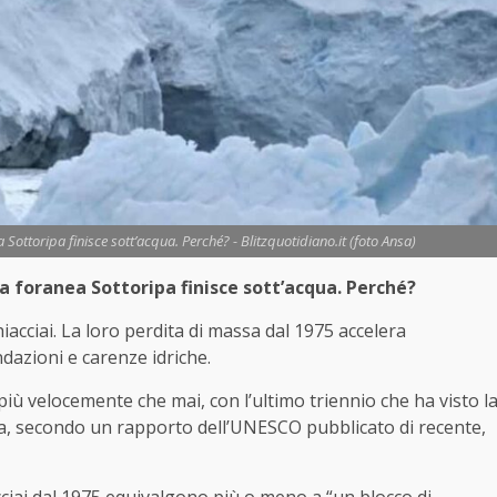
Sottoripa finisce sott’acqua. Perché? - Blitzquotidiano.it (foto Ansa)
a foranea Sottoripa finisce sott’acqua. Perché?
iacciai. La loro perdita di massa dal 1975 accelera
ndazioni e carenze idriche.
iù velocemente che mai, con l’ultimo triennio che ha visto l
ta, secondo un rapporto dell’UNESCO pubblicato di recente,