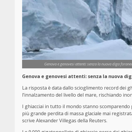
Genova e genovesi attenti: senza la nuova diga foranea 
Genova e genovesi attenti: senza la nuova dig
La risposta è data dallo scioglimento record dei gh
l’innalzamento del livello del mare, rischiando ino
I ghiacciai in tutto il mondo stanno scomparendo p
più grande perdita di massa glaciale mai registra
scrive Alexander Villegas della Reuters.