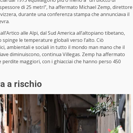
cciai dal 1975 equivalgono più o meno a “un blocco di
spessore di 25 metri”, ha affermato Michael Zemp, direttore
 Svizzera, durante una conferenza stampa che annunciava il
evra.
ll’Artico alle Alpi, dal Sud America all’altopiano tibetano,
spinge le temperature globali verso l’alto. Ciò
, ambientali e sociali in tutto il mondo man mano che il
hiave diminuiscono, continua Villegas. Zemp ha affermato
le perdite maggiori, con i ghiacciai che hanno perso 450
a a rischio