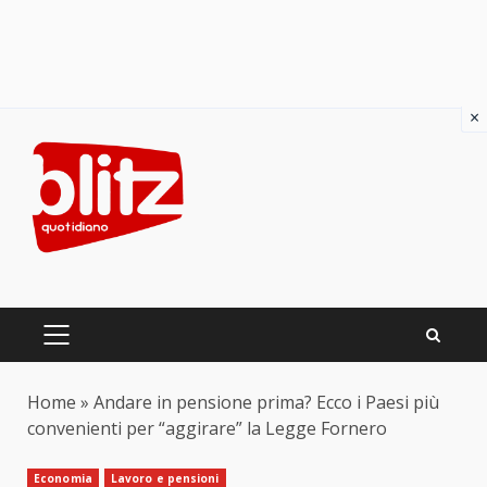
×
Skip
to
content
PRIMARY
MENU
Home
»
Andare in pensione prima? Ecco i Paesi più
convenienti per “aggirare” la Legge Fornero
Economia
Lavoro e pensioni