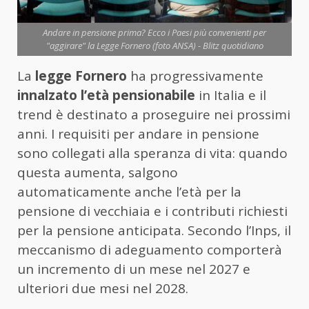
Andare in pensione prima? Ecco i Paesi più convenienti per
"aggirare" la Legge Fornero (foto ANSA) - Blitz quotidiano
La
legge Fornero
ha progressivamente
innalzato l’età pensionabile
in Italia e il
trend è destinato a proseguire nei prossimi
anni. I requisiti per andare in pensione
sono collegati alla speranza di vita: quando
questa aumenta, salgono
automaticamente anche l’età per la
pensione di vecchiaia e i contributi richiesti
per la pensione anticipata. Secondo l’Inps, il
meccanismo di adeguamento comporterà
un incremento di un mese nel 2027 e
ulteriori due mesi nel 2028.